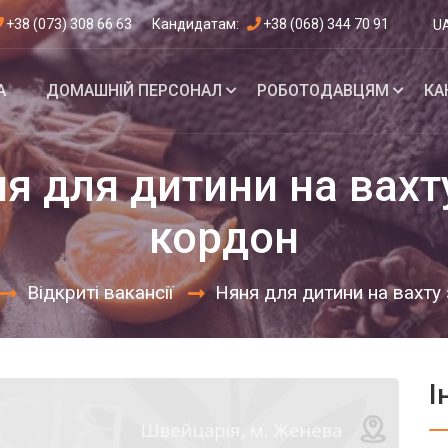
+38 (073) 308 66 63
Кандидатам:
+38 (068) 344 70 91
U
А
ДОМАШНІЙ
ПЕРСОНАЛ
РОБОТОДАВЦЯМ
КА
я для дитини на вахт
кордон
Відкриті вакансії
Няня для дитини на вахту
І