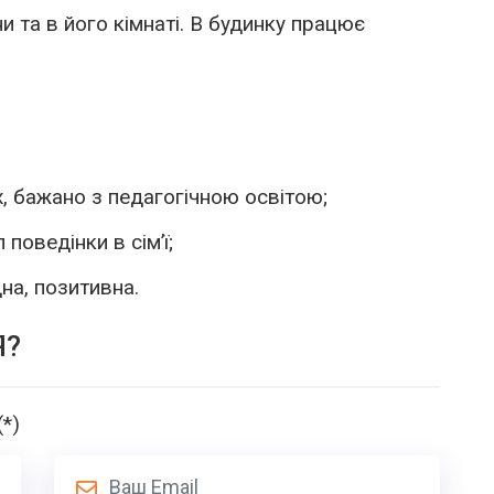
и та в його кімнаті. В будинку працює
х, бажано з педагогічною освітою;
поведінки в сімʼї;
на, позитивна.
Я?
(*)