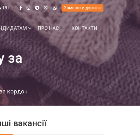
A
RU
Замовити дзвінок
НДИДАТАМ
ПРО НАС
КОНТАКТИ
у за
 за кордон
нші вакансії