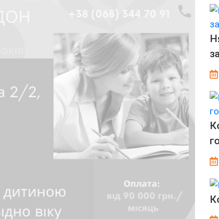
Н
з
К
г
К