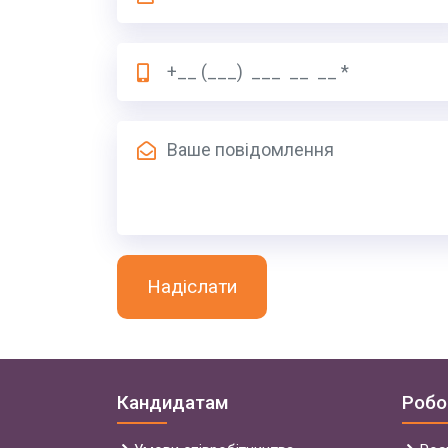
Надіслати
Кандидатам
Робо